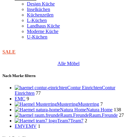
Design Küche
Inselküchen
Küchenzeilen
L-Küchen
Landhaus Küche
Moderne Küche
U-Küchen
SALE
Alle Möbel
Nach Marke filtern
Contur Einrichten
Contur
Einrichten
77
EMC
9
Musterring
Musterring
7
Natura Home
Natura Home
138
Raum.Freunde
Raum.Freunde
27
Team7
Team7
2
EMV
EMV
1