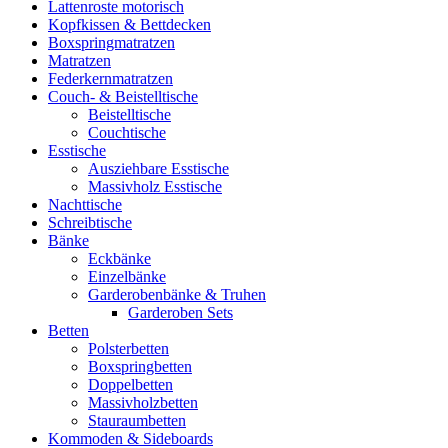
Lattenroste motorisch
Kopfkissen & Bettdecken
Boxspringmatratzen
Matratzen
Federkernmatratzen
Couch- & Beistelltische
Beistelltische
Couchtische
Esstische
Ausziehbare Esstische
Massivholz Esstische
Nachttische
Schreibtische
Bänke
Eckbänke
Einzelbänke
Garderobenbänke & Truhen
Garderoben Sets
Betten
Polsterbetten
Boxspringbetten
Doppelbetten
Massivholzbetten
Stauraumbetten
Kommoden & Sideboards