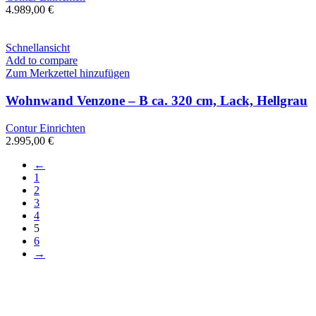
4.989,00
€
Schnellansicht
Add to compare
Zum Merkzettel hinzufügen
Wohnwand Venzone – B ca. 320 cm, Lack, Hellgrau
Contur Einrichten
2.995,00
€
←
1
2
3
4
5
6
→