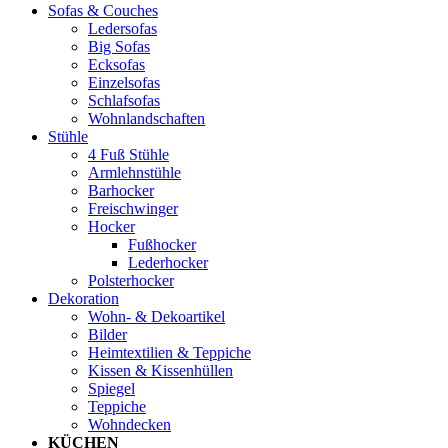
Sofas & Couches
Ledersofas
Big Sofas
Ecksofas
Einzelsofas
Schlafsofas
Wohnlandschaften
Stühle
4 Fuß Stühle
Armlehnstühle
Barhocker
Freischwinger
Hocker
Fußhocker
Lederhocker
Polsterhocker
Dekoration
Wohn- & Dekoartikel
Bilder
Heimtextilien & Teppiche
Kissen & Kissenhüllen
Spiegel
Teppiche
Wohndecken
KÜCHEN