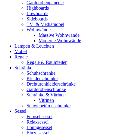
Garderobenpaneele
Highboards
Lowboards
Sideboards
TV- & Mediamöbel
Wohnwände
Massive Wohnwände
Moderne Wohnwände
Lampen & Leuchten
Möbel
Regale
Regale & Raumteiler
Schränke
Schuhschränke
Kleiderschränke
Drehtürenkleiderschränke
Garderobenschränke
Schränke & Vitrinen
Vitrinen
Schwebetürenschränke
Sessel
Fernsehsessel
Relaxsessel
Loungesessel
Einzelsessel