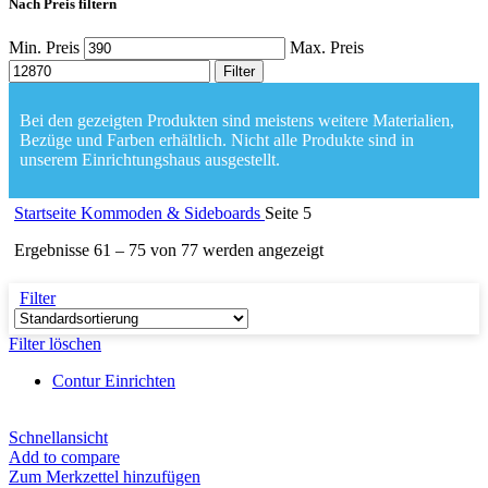
Nach Preis filtern
Min. Preis
Max. Preis
Filter
Bei den gezeigten Produkten sind meistens weitere Materialien,
Bezüge und Farben erhältlich. Nicht alle Produkte sind in
unserem Einrichtungshaus ausgestellt.
Startseite
Kommoden & Sideboards
Seite 5
Ergebnisse 61 – 75 von 77 werden angezeigt
Filter
Filter löschen
Contur Einrichten
Schnellansicht
Add to compare
Zum Merkzettel hinzufügen