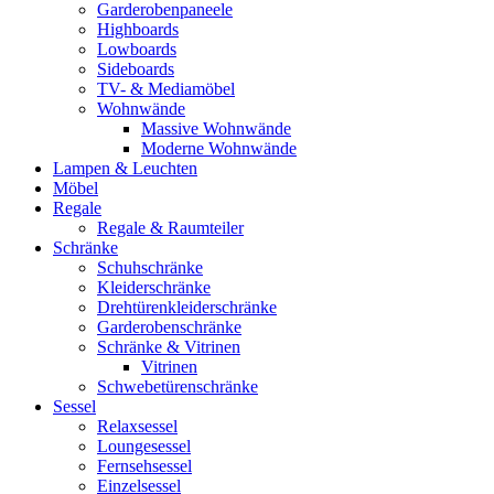
Garderobenpaneele
Highboards
Lowboards
Sideboards
TV- & Mediamöbel
Wohnwände
Massive Wohnwände
Moderne Wohnwände
Lampen & Leuchten
Möbel
Regale
Regale & Raumteiler
Schränke
Schuhschränke
Kleiderschränke
Drehtürenkleiderschränke
Garderobenschränke
Schränke & Vitrinen
Vitrinen
Schwebetürenschränke
Sessel
Relaxsessel
Loungesessel
Fernsehsessel
Einzelsessel