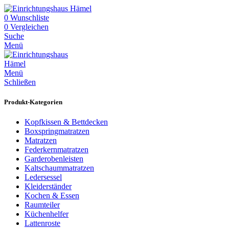
0
Wunschliste
0
Vergleichen
Suche
Menü
Menü
Schließen
Produkt-Kategorien
Kopfkissen & Bettdecken
Boxspringmatratzen
Matratzen
Federkernmatratzen
Garderobenleisten
Kaltschaummatratzen
Ledersessel
Kleiderständer
Kochen & Essen
Raumteiler
Küchenhelfer
Lattenroste