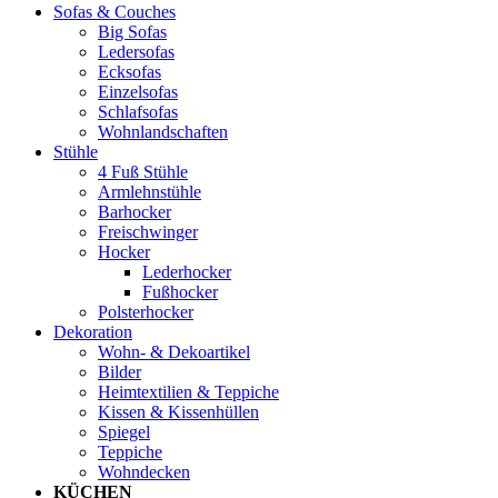
Sofas & Couches
Big Sofas
Ledersofas
Ecksofas
Einzelsofas
Schlafsofas
Wohnlandschaften
Stühle
4 Fuß Stühle
Armlehnstühle
Barhocker
Freischwinger
Hocker
Lederhocker
Fußhocker
Polsterhocker
Dekoration
Wohn- & Dekoartikel
Bilder
Heimtextilien & Teppiche
Kissen & Kissenhüllen
Spiegel
Teppiche
Wohndecken
KÜCHEN