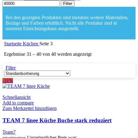
Filter
Bei den gezeigten Produkten sind meistens weitere Materialien,
Bezüge und Farben erhältlich. Nicht alle Produkte sind in
unserem Einrichtungshaus ausgestellt.
Startseite
Küchen
Seite 3
Ergebnisse 31 – 40 von 40 werden angezeigt
Filter
-31%
Schnellansicht
Add to compare
Zum Merkzettel hinzufügen
TEAM 7 linee Küche Buche stark reduziert
Team7
58.385,00
€
Ursprünglicher Preis war: