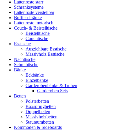
Lattenroste starr
Schranksysteme
Lattenroste verstellbar
Buffetschränke
Lattenroste motorisch
Couch- & Beistelltische
Beistelltische
Couchtische
Esstische
Ausziehbare Esstische
Massivholz Esstische
Nachttische
Schreibtische
Bänke
Eckbänke
Einzelbänke
Garderobenbänke & Truhen
Garderoben Sets
Betten
Polsterbetten
Boxspringbetten
Doppelbetten
Massivholzbetten
Stauraumbetten
Kommoden & Sideboards