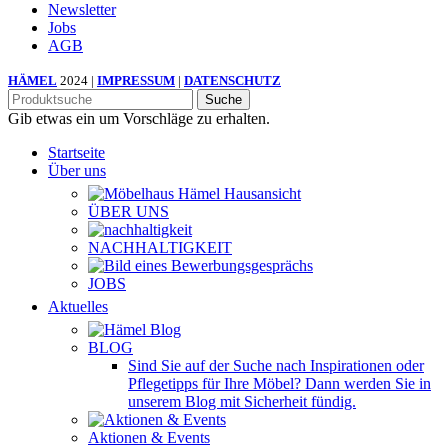
Newsletter
Jobs
AGB
HÄMEL
2024 |
IMPRESSUM
|
DATENSCHUTZ
Suche
Gib etwas ein um Vorschläge zu erhalten.
Startseite
Über uns
ÜBER UNS
NACHHALTIGKEIT
JOBS
Aktuelles
BLOG
Sind Sie auf der Suche nach Inspirationen oder
Pflegetipps für Ihre Möbel? Dann werden Sie in
unserem Blog mit Sicherheit fündig.
Aktionen & Events