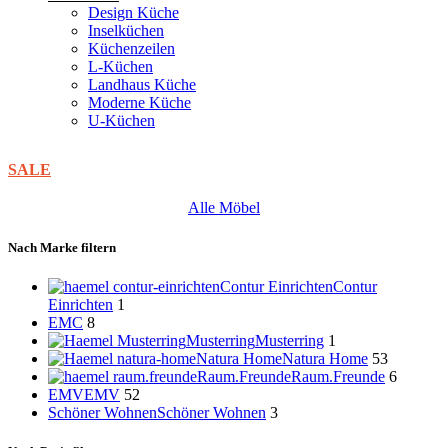
Design Küche
Inselküchen
Küchenzeilen
L-Küchen
Landhaus Küche
Moderne Küche
U-Küchen
SALE
Alle Möbel
Nach Marke filtern
Contur Einrichten
Contur
Einrichten
1
EMC
8
Musterring
Musterring
1
Natura Home
Natura Home
53
Raum.Freunde
Raum.Freunde
6
EMV
EMV
52
Schöner Wohnen
Schöner Wohnen
3