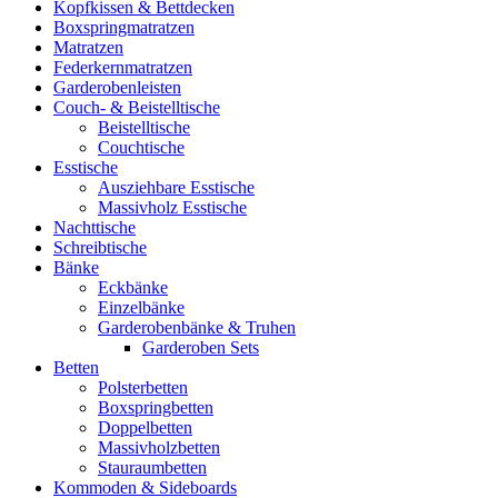
Kopfkissen & Bettdecken
Boxspringmatratzen
Matratzen
Federkernmatratzen
Garderobenleisten
Couch- & Beistelltische
Beistelltische
Couchtische
Esstische
Ausziehbare Esstische
Massivholz Esstische
Nachttische
Schreibtische
Bänke
Eckbänke
Einzelbänke
Garderobenbänke & Truhen
Garderoben Sets
Betten
Polsterbetten
Boxspringbetten
Doppelbetten
Massivholzbetten
Stauraumbetten
Kommoden & Sideboards