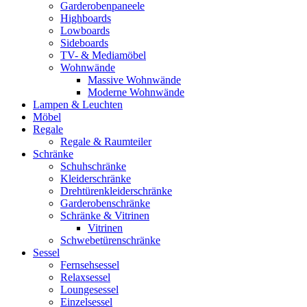
Garderobenpaneele
Highboards
Lowboards
Sideboards
TV- & Mediamöbel
Wohnwände
Massive Wohnwände
Moderne Wohnwände
Lampen & Leuchten
Möbel
Regale
Regale & Raumteiler
Schränke
Schuhschränke
Kleiderschränke
Drehtürenkleiderschränke
Garderobenschränke
Schränke & Vitrinen
Vitrinen
Schwebetürenschränke
Sessel
Fernsehsessel
Relaxsessel
Loungesessel
Einzelsessel