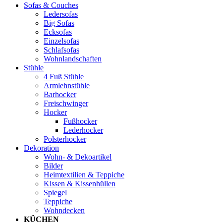
Sofas & Couches
Ledersofas
Big Sofas
Ecksofas
Einzelsofas
Schlafsofas
Wohnlandschaften
Stühle
4 Fuß Stühle
Armlehnstühle
Barhocker
Freischwinger
Hocker
Fußhocker
Lederhocker
Polsterhocker
Dekoration
Wohn- & Dekoartikel
Bilder
Heimtextilien & Teppiche
Kissen & Kissenhüllen
Spiegel
Teppiche
Wohndecken
KÜCHEN