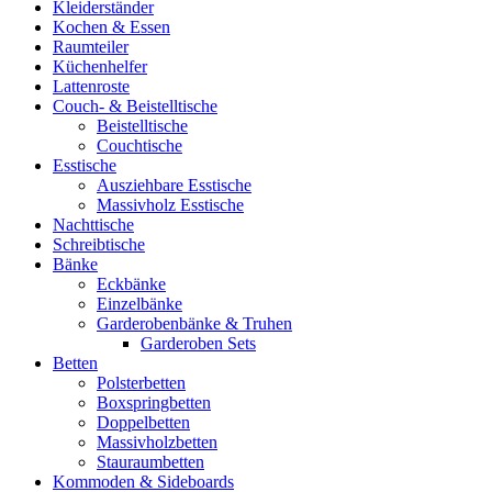
Kleiderständer
Kochen & Essen
Raumteiler
Küchenhelfer
Lattenroste
Couch- & Beistelltische
Beistelltische
Couchtische
Esstische
Ausziehbare Esstische
Massivholz Esstische
Nachttische
Schreibtische
Bänke
Eckbänke
Einzelbänke
Garderobenbänke & Truhen
Garderoben Sets
Betten
Polsterbetten
Boxspringbetten
Doppelbetten
Massivholzbetten
Stauraumbetten
Kommoden & Sideboards