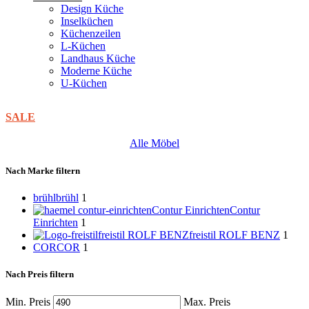
Design Küche
Inselküchen
Küchenzeilen
L-Küchen
Landhaus Küche
Moderne Küche
U-Küchen
SALE
Alle Möbel
Nach Marke filtern
brühl
brühl
1
Contur Einrichten
Contur
Einrichten
1
freistil ROLF BENZ
freistil ROLF BENZ
1
COR
COR
1
Nach Preis filtern
Min. Preis
Max. Preis