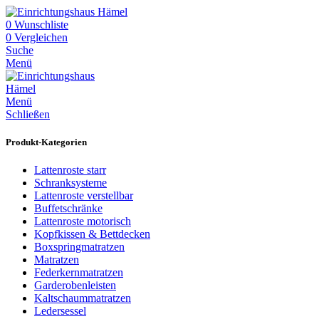
0
Wunschliste
0
Vergleichen
Suche
Menü
Menü
Schließen
Produkt-Kategorien
Lattenroste starr
Schranksysteme
Lattenroste verstellbar
Buffetschränke
Lattenroste motorisch
Kopfkissen & Bettdecken
Boxspringmatratzen
Matratzen
Federkernmatratzen
Garderobenleisten
Kaltschaummatratzen
Ledersessel