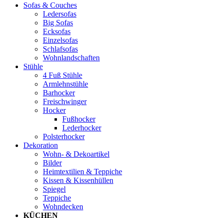
Sofas & Couches
Ledersofas
Big Sofas
Ecksofas
Einzelsofas
Schlafsofas
Wohnlandschaften
Stühle
4 Fuß Stühle
Armlehnstühle
Barhocker
Freischwinger
Hocker
Fußhocker
Lederhocker
Polsterhocker
Dekoration
Wohn- & Dekoartikel
Bilder
Heimtextilien & Teppiche
Kissen & Kissenhüllen
Spiegel
Teppiche
Wohndecken
KÜCHEN