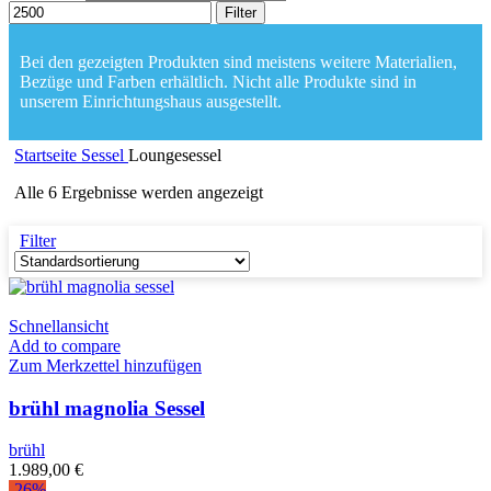
Filter
Bei den gezeigten Produkten sind meistens weitere Materialien,
Bezüge und Farben erhältlich. Nicht alle Produkte sind in
unserem Einrichtungshaus ausgestellt.
Startseite
Sessel
Loungesessel
Alle 6 Ergebnisse werden angezeigt
Filter
Schnellansicht
Add to compare
Zum Merkzettel hinzufügen
brühl magnolia Sessel
brühl
1.989,00
€
-26%