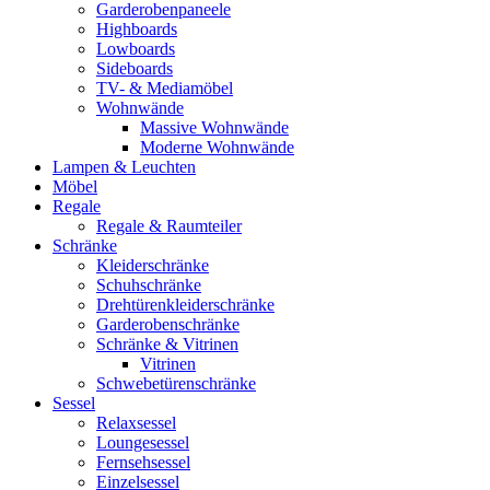
Garderobenpaneele
Highboards
Lowboards
Sideboards
TV- & Mediamöbel
Wohnwände
Massive Wohnwände
Moderne Wohnwände
Lampen & Leuchten
Möbel
Regale
Regale & Raumteiler
Schränke
Kleiderschränke
Schuhschränke
Drehtürenkleiderschränke
Garderobenschränke
Schränke & Vitrinen
Vitrinen
Schwebetürenschränke
Sessel
Relaxsessel
Loungesessel
Fernsehsessel
Einzelsessel