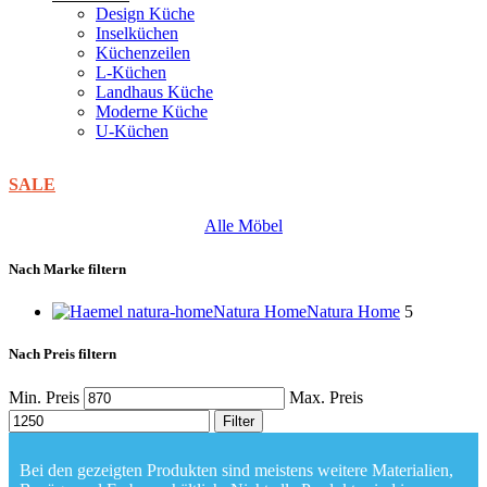
Design Küche
Inselküchen
Küchenzeilen
L-Küchen
Landhaus Küche
Moderne Küche
U-Küchen
SALE
Alle Möbel
Nach Marke filtern
Natura Home
Natura Home
5
Nach Preis filtern
Min. Preis
Max. Preis
Filter
Bei den gezeigten Produkten sind meistens weitere Materialien,