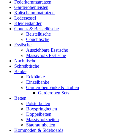
Federkernmatratzen
Garderobenleisten
Kaltschaummatratzen
Ledersessel
Kleiderständer
Couch- & Beistelltische
Beistelltische
Couchtische
Esstische
Ausziehbare Esstische
Massivholz Esstische
Nachttische
Schreibtische
Bänke
Eckbänke
Einzelbänke
Garderobenbänke & Truhen
Garderoben Sets
Betten
Polsterbetten
Boxspringbetten
Doppelbetten
Massivholzbetten
Stauraumbetten
Kommoden & Sideboards