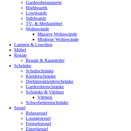
Garderobenpaneele
Highboards
Lowboards
Sideboards
TV- & Mediamöbel
Wohnwände
Massive Wohnwände
Moderne Wohnwände
Lampen & Leuchten
Möbel
Regale
Regale & Raumteiler
Schränke
Schuhschränke
Kleiderschränke
Drehtürenkleiderschränke
Garderobenschränke
Schränke & Vitrinen
Vitrinen
Schwebetürenschränke
Sessel
Relaxsessel
Loungesessel
Fernsehsessel
Einzelsessel