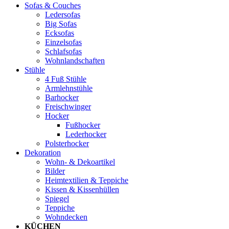
Sofas & Couches
Ledersofas
Big Sofas
Ecksofas
Einzelsofas
Schlafsofas
Wohnlandschaften
Stühle
4 Fuß Stühle
Armlehnstühle
Barhocker
Freischwinger
Hocker
Fußhocker
Lederhocker
Polsterhocker
Dekoration
Wohn- & Dekoartikel
Bilder
Heimtextilien & Teppiche
Kissen & Kissenhüllen
Spiegel
Teppiche
Wohndecken
KÜCHEN