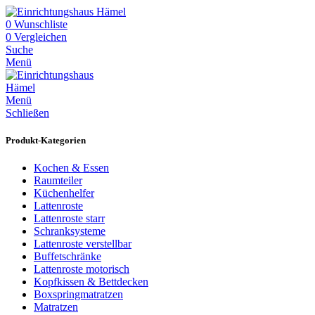
0
Wunschliste
0
Vergleichen
Suche
Menü
Menü
Schließen
Produkt-Kategorien
Kochen & Essen
Raumteiler
Küchenhelfer
Lattenroste
Lattenroste starr
Schranksysteme
Lattenroste verstellbar
Buffetschränke
Lattenroste motorisch
Kopfkissen & Bettdecken
Boxspringmatratzen
Matratzen