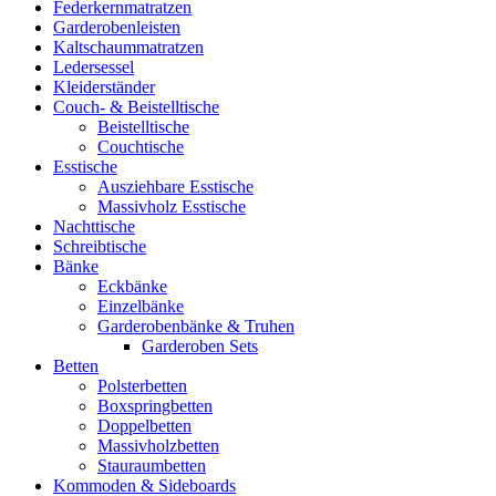
Federkernmatratzen
Garderobenleisten
Kaltschaummatratzen
Ledersessel
Kleiderständer
Couch- & Beistelltische
Beistelltische
Couchtische
Esstische
Ausziehbare Esstische
Massivholz Esstische
Nachttische
Schreibtische
Bänke
Eckbänke
Einzelbänke
Garderobenbänke & Truhen
Garderoben Sets
Betten
Polsterbetten
Boxspringbetten
Doppelbetten
Massivholzbetten
Stauraumbetten
Kommoden & Sideboards