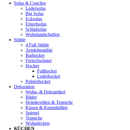
Sofas & Couches
Ledersofas
Big Sofas
Ecksofas
Einzelsofas
Schlafsofas
Wohnlandschaften
Stühle
4 Fuß Stühle
Armlehnstühle
Barhocker
Freischwinger
Hocker
Fußhocker
Lederhocker
Polsterhocker
Dekoration
Wohn- & Dekoartikel
Bilder
Heimtextilien & Teppiche
Kissen & Kissenhüllen
Spiegel
Teppiche
Wohndecken
KÜCHEN