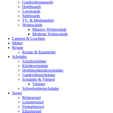
Garderobenpaneele
Highboards
Lowboards
Sideboards
TV- & Mediamöbel
Wohnwände
Massive Wohnwände
Moderne Wohnwände
Lampen & Leuchten
Möbel
Regale
Regale & Raumteiler
Schränke
Schuhschränke
Kleiderschränke
Drehtürenkleiderschränke
Garderobenschränke
Schränke & Vitrinen
Vitrinen
Schwebetürenschränke
Sessel
Relaxsessel
Loungesessel
Fernsehsessel
Einzelsessel