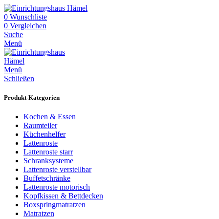
0
Wunschliste
0
Vergleichen
Suche
Menü
Menü
Schließen
Produkt-Kategorien
Kochen & Essen
Raumteiler
Küchenhelfer
Lattenroste
Lattenroste starr
Schranksysteme
Lattenroste verstellbar
Buffetschränke
Lattenroste motorisch
Kopfkissen & Bettdecken
Boxspringmatratzen
Matratzen