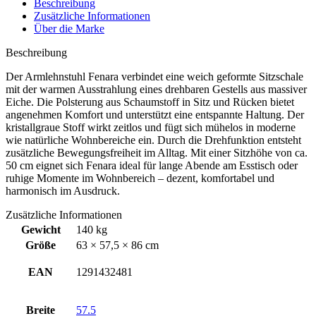
Beschreibung
Zusätzliche Informationen
Über die Marke
Beschreibung
Der Armlehnstuhl Fenara verbindet eine weich geformte Sitzschale
mit der warmen Ausstrahlung eines drehbaren Gestells aus massiver
Eiche. Die Polsterung aus Schaumstoff in Sitz und Rücken bietet
angenehmen Komfort und unterstützt eine entspannte Haltung. Der
kristallgraue Stoff wirkt zeitlos und fügt sich mühelos in moderne
wie natürliche Wohnbereiche ein. Durch die Drehfunktion entsteht
zusätzliche Bewegungsfreiheit im Alltag. Mit einer Sitzhöhe von ca.
50 cm eignet sich Fenara ideal für lange Abende am Esstisch oder
ruhige Momente im Wohnbereich – dezent, komfortabel und
harmonisch im Ausdruck.
Zusätzliche Informationen
Gewicht
140 kg
Größe
63 × 57,5 × 86 cm
EAN
1291432481
Breite
57.5