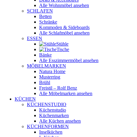
Alle Wohnmöbel ansehen
SCHLAFEN
Betten
Schränke
Kommoden & Sideboards
Alle Schlafmöbel ansehen
ESSEN
Stühle
Tische
Bänke
Alle Esszimmermöbel ansehen
MÖBELMARKEN
Natura Home
Musterring
Brühl
Freistil – Rolf Benz
Alle Möbelmarken ansehen
KÜCHEN
KÜCHENSTUDIO
Küchenstudio
Küchenmarken
Alle Küchen ansehen
KÜCHENFORMEN
Inselküchen