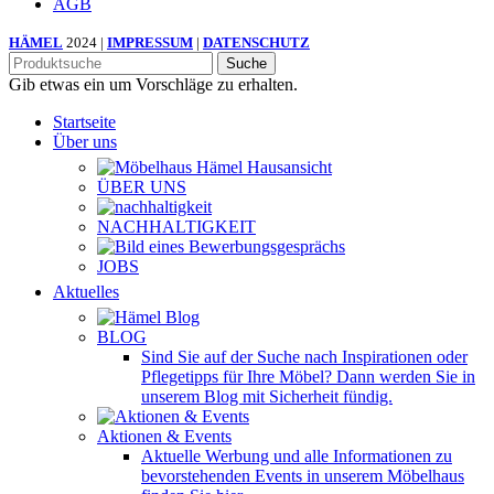
AGB
HÄMEL
2024 |
IMPRESSUM
|
DATENSCHUTZ
Suche
Gib etwas ein um Vorschläge zu erhalten.
Startseite
Über uns
ÜBER UNS
NACHHALTIGKEIT
JOBS
Aktuelles
BLOG
Sind Sie auf der Suche nach Inspirationen oder
Pflegetipps für Ihre Möbel? Dann werden Sie in
unserem Blog mit Sicherheit fündig.
Aktionen & Events
Aktuelle Werbung und alle Informationen zu
bevorstehenden Events in unserem Möbelhaus