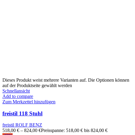
Dieses Produkt weist mehrere Varianten auf. Die Optionen können
auf der Produktseite gewählt werden
Schnellansicht
Add to compare
Zum Merkzettel hinzufügen
freistil 118 Stuhl
freistil ROLF BENZ
518,00
€
–
824,00
€
Preisspanne: 518,00 € bis 824,00 €