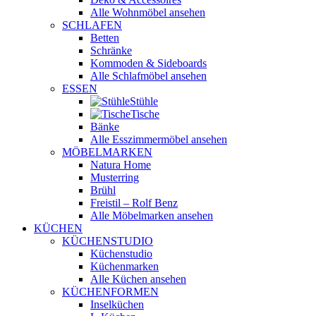
Alle Wohnmöbel ansehen
SCHLAFEN
Betten
Schränke
Kommoden & Sideboards
Alle Schlafmöbel ansehen
ESSEN
Stühle
Tische
Bänke
Alle Esszimmermöbel ansehen
MÖBELMARKEN
Natura Home
Musterring
Brühl
Freistil – Rolf Benz
Alle Möbelmarken ansehen
KÜCHEN
KÜCHENSTUDIO
Küchenstudio
Küchenmarken
Alle Küchen ansehen
KÜCHENFORMEN
Inselküchen