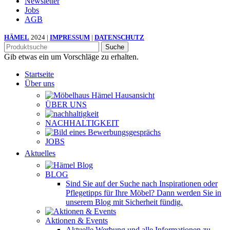
Newsletter
Jobs
AGB
HÄMEL
2024 |
IMPRESSUM
|
DATENSCHUTZ
Suche
Gib etwas ein um Vorschläge zu erhalten.
Startseite
Über uns
ÜBER UNS
NACHHALTIGKEIT
JOBS
Aktuelles
BLOG
Sind Sie auf der Suche nach Inspirationen oder
Pflegetipps für Ihre Möbel? Dann werden Sie in
unserem Blog mit Sicherheit fündig.
Aktionen & Events
Aktuelle Werbung und alle Informationen zu