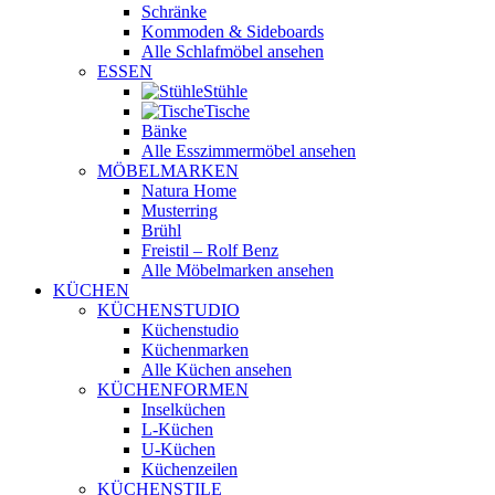
Schränke
Kommoden & Sideboards
Alle Schlafmöbel ansehen
ESSEN
Stühle
Tische
Bänke
Alle Esszimmermöbel ansehen
MÖBELMARKEN
Natura Home
Musterring
Brühl
Freistil – Rolf Benz
Alle Möbelmarken ansehen
KÜCHEN
KÜCHENSTUDIO
Küchenstudio
Küchenmarken
Alle Küchen ansehen
KÜCHENFORMEN
Inselküchen
L-Küchen
U-Küchen
Küchenzeilen
KÜCHENSTILE