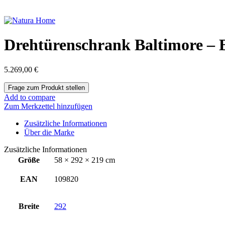
Drehtürenschrank Baltimore – B 
5.269,00
€
Add to compare
Zum Merkzettel hinzufügen
Zusätzliche Informationen
Über die Marke
Zusätzliche Informationen
Größe
58 × 292 × 219 cm
EAN
109820
Breite
292