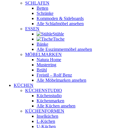
SCHLAFEN
Betten
Schränke
Kommoden & Sideboards
Alle Schlafmöbel ansehen
ESSEN
Stühle
Tische
Bänke
Alle Esszimmermöbel ansehen
MÖBELMARKEN
Natura Home
Musterring
Brühl
Freistil – Rolf Benz
Alle Möbelmarken ansehen
KÜCHEN
KÜCHENSTUDIO
Küchenstudio
Küchenmarken
Alle Küchen ansehen
KÜCHENFORMEN
Inselküchen
L-Küchen
U-Küchen