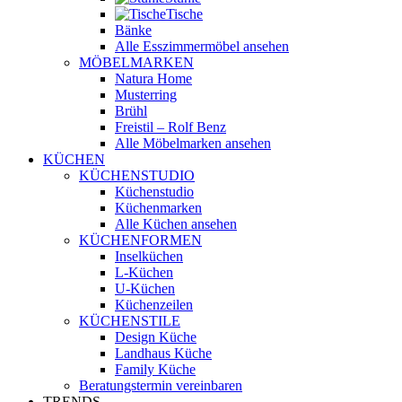
Tische
Bänke
Alle Esszimmermöbel ansehen
MÖBELMARKEN
Natura Home
Musterring
Brühl
Freistil – Rolf Benz
Alle Möbelmarken ansehen
KÜCHEN
KÜCHENSTUDIO
Küchenstudio
Küchenmarken
Alle Küchen ansehen
KÜCHENFORMEN
Inselküchen
L-Küchen
U-Küchen
Küchenzeilen
KÜCHENSTILE
Design Küche
Landhaus Küche
Family Küche
Beratungstermin vereinbaren
TRENDS