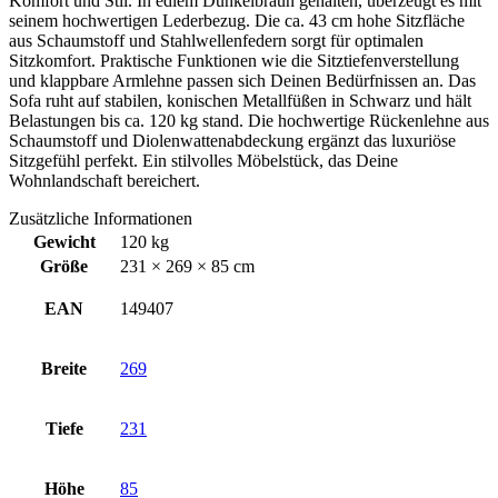
Komfort und Stil. In edlem Dunkelbraun gehalten, überzeugt es mit
seinem hochwertigen Lederbezug. Die ca. 43 cm hohe Sitzfläche
aus Schaumstoff und Stahlwellenfedern sorgt für optimalen
Sitzkomfort. Praktische Funktionen wie die Sitztiefenverstellung
und klappbare Armlehne passen sich Deinen Bedürfnissen an. Das
Sofa ruht auf stabilen, konischen Metallfüßen in Schwarz und hält
Belastungen bis ca. 120 kg stand. Die hochwertige Rückenlehne aus
Schaumstoff und Diolenwattenabdeckung ergänzt das luxuriöse
Sitzgefühl perfekt. Ein stilvolles Möbelstück, das Deine
Wohnlandschaft bereichert.
Zusätzliche Informationen
Gewicht
120 kg
Größe
231 × 269 × 85 cm
EAN
149407
Breite
269
Tiefe
231
Höhe
85