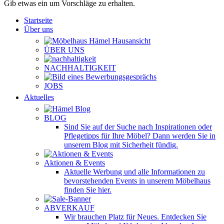
Gib etwas ein um Vorschläge zu erhalten.
Startseite
Über uns
ÜBER UNS
NACHHALTIGKEIT
JOBS
Aktuelles
BLOG
Sind Sie auf der Suche nach Inspirationen oder
Pflegetipps für Ihre Möbel? Dann werden Sie in
unserem Blog mit Sicherheit fündig.
Aktionen & Events
Aktuelle Werbung und alle Informationen zu
bevorstehenden Events in unserem Möbelhaus
finden Sie hier.
ABVERKAUF
Wir brauchen Platz für Neues. Entdecken Sie