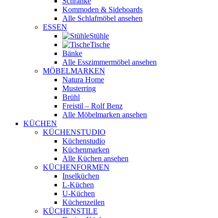
Schränke
Kommoden & Sideboards
Alle Schlafmöbel ansehen
ESSEN
Stühle
Tische
Bänke
Alle Esszimmermöbel ansehen
MÖBELMARKEN
Natura Home
Musterring
Brühl
Freistil – Rolf Benz
Alle Möbelmarken ansehen
KÜCHEN
KÜCHENSTUDIO
Küchenstudio
Küchenmarken
Alle Küchen ansehen
KÜCHENFORMEN
Inselküchen
L-Küchen
U-Küchen
Küchenzeilen
KÜCHENSTILE