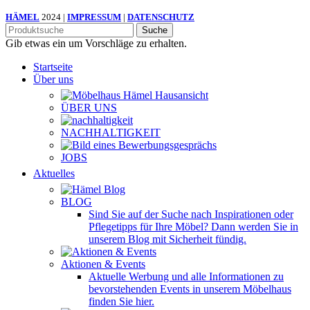
HÄMEL
2024 |
IMPRESSUM
|
DATENSCHUTZ
Suche
Gib etwas ein um Vorschläge zu erhalten.
Startseite
Über uns
ÜBER UNS
NACHHALTIGKEIT
JOBS
Aktuelles
BLOG
Sind Sie auf der Suche nach Inspirationen oder
Pflegetipps für Ihre Möbel? Dann werden Sie in
unserem Blog mit Sicherheit fündig.
Aktionen & Events
Aktuelle Werbung und alle Informationen zu
bevorstehenden Events in unserem Möbelhaus
finden Sie hier.