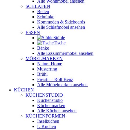
Alle Wohnmöbel ansehen
SCHLAFEN
Betten
Schränke
Kommoden & Sideboards
Alle Schlafmöbel ansehen
ESSEN
Stühle
Tische
Bänke
Alle Esszimmermöbel ansehen
MÖBELMARKEN
Natura Home
Musterring
Brühl
Freistil – Rolf Benz
Alle Möbelmarken ansehen
KÜCHEN
KÜCHENSTUDIO
Küchenstudio
Küchenmarken
Alle Küchen ansehen
KÜCHENFORMEN
Inselküchen
L-Küchen