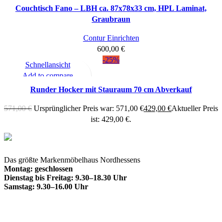
Add to compare
Couchtisch Fano – LBH ca. 87x78x33 cm, HPL Laminat,
Zum Merkzettel hinzufügen
Graubraun
Contur Einrichten
600,00
€
-25%
Schnellansicht
Add to compare
Zum Merkzettel hinzufügen
Runder Hocker mit Stauraum 70 cm Abverkauf
571,00
€
Ursprünglicher Preis war: 571,00 €
429,00
€
Aktueller Preis
ist: 429,00 €.
Das größte Markenmöbelhaus Nordhessens
Montag: geschlossen
Dienstag bis Freitag: 9.30–18.30 Uhr
Samstag: 9.30–16.00 Uhr