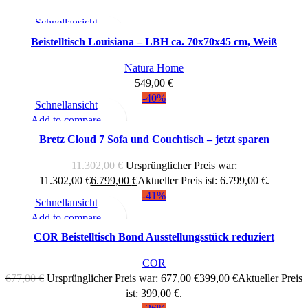
Schnellansicht
Add to compare
Beistelltisch Louisiana – LBH ca. 70x70x45 cm, Weiß
Zum Merkzettel hinzufügen
Natura Home
549,00
€
-40%
Schnellansicht
Add to compare
Zum Merkzettel hinzufügen
Bretz Cloud 7 Sofa und Couchtisch – jetzt sparen
11.302,00
€
Ursprünglicher Preis war:
11.302,00 €
6.799,00
€
Aktueller Preis ist: 6.799,00 €.
-41%
Schnellansicht
Add to compare
Zum Merkzettel hinzufügen
COR Beistelltisch Bond Ausstellungsstück reduziert
COR
677,00
€
Ursprünglicher Preis war: 677,00 €
399,00
€
Aktueller Preis
ist: 399,00 €.