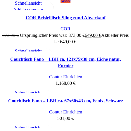
-26%
Schnellansicht
Add to compare
Zum Merkzettel hinzufügen
COR Beistelltisch Sting rund Abverkauf
COR
873,00
€
Ursprünglicher Preis war: 873,00 €
649,00
€
Aktueller Preis
ist: 649,00 €.
Schnellansicht
Add to compare
Couchtisch Fano – LBH ca. 121x75x38 cm, Eiche natur,
Zum Merkzettel hinzufügen
Furnier
Contur Einrichten
1.168,00
€
Schnellansicht
Add to compare
Couchtisch Fano – LBH ca. 67x60x43 cm, Fenix, Schwarz
Zum Merkzettel hinzufügen
Contur Einrichten
501,00
€
Schnellansicht