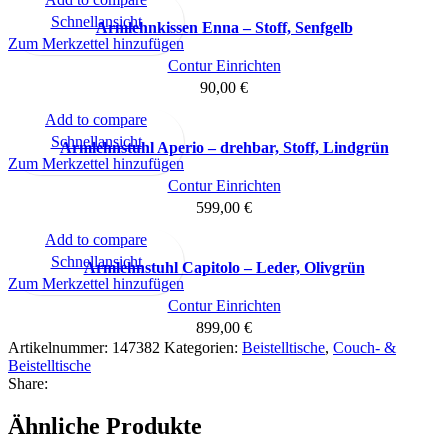
Schnellansicht
Armlehnkissen Enna – Stoff, Senfgelb
Zum Merkzettel hinzufügen
Contur Einrichten
90,00
€
Add to compare
Schnellansicht
Armlehnstuhl Aperio – drehbar, Stoff, Lindgrün
Zum Merkzettel hinzufügen
Contur Einrichten
599,00
€
Add to compare
Schnellansicht
Armlehnstuhl Capitolo – Leder, Olivgrün
Zum Merkzettel hinzufügen
Contur Einrichten
899,00
€
Artikelnummer:
147382
Kategorien:
Beistelltische
,
Couch- &
Beistelltische
Share:
Ähnliche Produkte