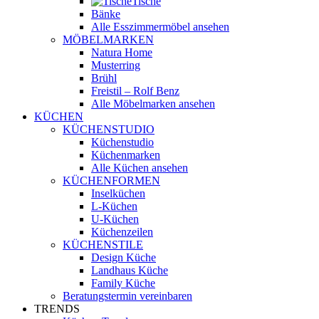
Tische
Bänke
Alle Esszimmermöbel ansehen
MÖBELMARKEN
Natura Home
Musterring
Brühl
Freistil – Rolf Benz
Alle Möbelmarken ansehen
KÜCHEN
KÜCHENSTUDIO
Küchenstudio
Küchenmarken
Alle Küchen ansehen
KÜCHENFORMEN
Inselküchen
L-Küchen
U-Küchen
Küchenzeilen
KÜCHENSTILE
Design Küche
Landhaus Küche
Family Küche
Beratungstermin vereinbaren
TRENDS