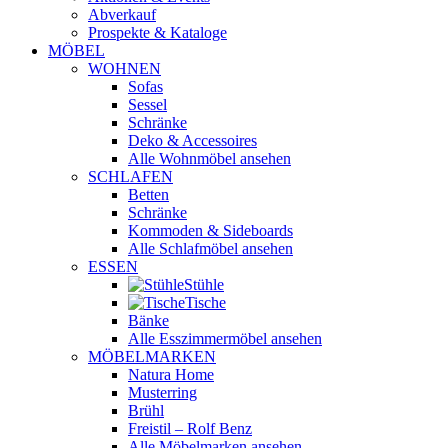
Abverkauf
Prospekte & Kataloge
MÖBEL
WOHNEN
Sofas
Sessel
Schränke
Deko & Accessoires
Alle Wohnmöbel ansehen
SCHLAFEN
Betten
Schränke
Kommoden & Sideboards
Alle Schlafmöbel ansehen
ESSEN
Stühle
Tische
Bänke
Alle Esszimmermöbel ansehen
MÖBELMARKEN
Natura Home
Musterring
Brühl
Freistil – Rolf Benz
Alle Möbelmarken ansehen