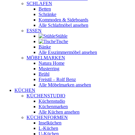
SCHLAFEN
Betten
Schränke
Kommoden & Sideboards
Alle Schlafmöbel ansehen
ESSEN
Stühle
Tische
Bänke
Alle Esszimmermöbel ansehen
MÖBELMARKEN
Natura Home
Musterring
Brühl
Freistil – Rolf Benz
Alle Möbelmarken ansehen
KÜCHEN
KÜCHENSTUDIO
Küchenstudio
Küchenmarken
Alle Küchen ansehen
KÜCHENFORMEN
Inselküchen
L-Küchen
U-Küchen