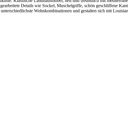
küste. Klassische Landhausmöbel, hell und freundlich mit mediterrane
in gearbeitete Details wie Sockel, Muschelgriffe, schön geschliffene
l unterschiedlichste Wohnkombinationen und gestalten sich mit Louisi