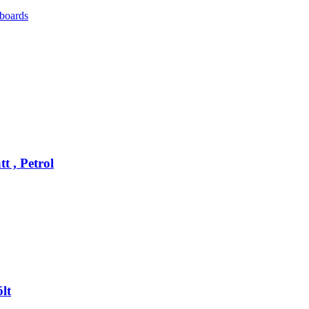
boards
 , Petrol
lt