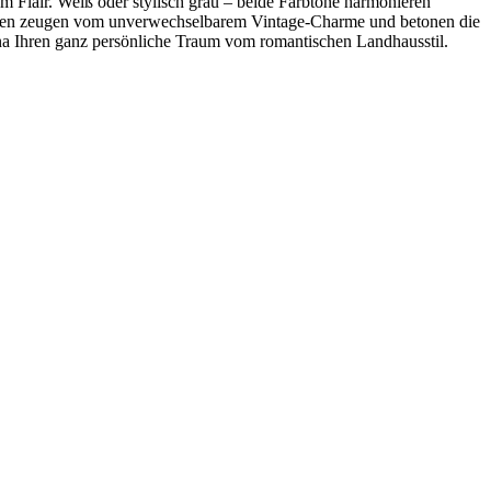
m Flair. Weiß oder stylisch grau – beide Farbtöne harmonieren
 Kanten zeugen vom unverwechselbarem Vintage-Charme und betonen die
ana Ihren ganz persönliche Traum vom romantischen Landhausstil.