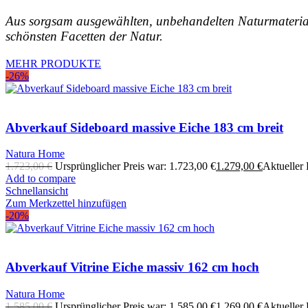
Aus sorgsam ausgewählten, unbehandelten Naturmateriali
schönsten Facetten der Natur.
MEHR PRODUKTE
-26%
Abverkauf Sideboard massive Eiche 183 cm breit
Natura Home
1.723,00
€
Ursprünglicher Preis war: 1.723,00 €
1.279,00
€
Aktueller P
Add to compare
Schnellansicht
Zum Merkzettel hinzufügen
-20%
Abverkauf Vitrine Eiche massiv 162 cm hoch
Natura Home
1.585,00
€
Ursprünglicher Preis war: 1.585,00 €
1.269,00
€
Aktueller P