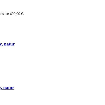
is ist: 499,00 €.
v, natur
v, natur