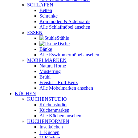
SCHLAFEN
Betten
Schränke
Kommoden & Sideboards
Alle Schlafmöbel ansehen
ESSEN
Stühle
Tische
Bänke
Alle Esszimmermöbel ansehen
MÖBELMARKEN
Natura Home
Musterring
Brühl
Freistil – Rolf Benz
Alle Möbelmarken ansehen
KÜCHEN
KÜCHENSTUDIO
Küchenstudio
Küchenmarken
Alle Küchen ansehen
KÜCHENFORMEN
Inselküchen
L-Küchen
U-Küchen