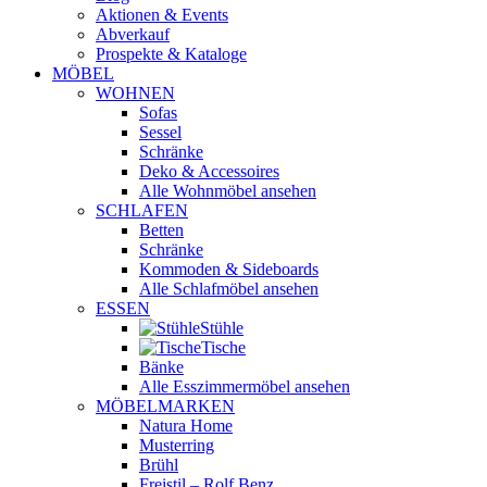
Aktionen & Events
Abverkauf
Prospekte & Kataloge
MÖBEL
WOHNEN
Sofas
Sessel
Schränke
Deko & Accessoires
Alle Wohnmöbel ansehen
SCHLAFEN
Betten
Schränke
Kommoden & Sideboards
Alle Schlafmöbel ansehen
ESSEN
Stühle
Tische
Bänke
Alle Esszimmermöbel ansehen
MÖBELMARKEN
Natura Home
Musterring
Brühl
Freistil – Rolf Benz