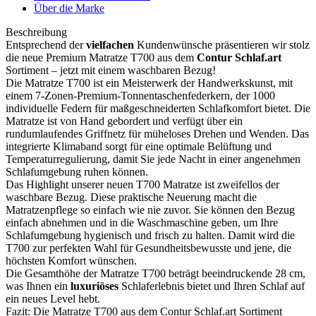
Über die Marke
Beschreibung
Entsprechend der
vielfachen
Kundenwünsche präsentieren wir stolz
die neue Premium Matratze T700 aus dem
Contur Schlaf.art
Sortiment – jetzt mit einem waschbaren Bezug!
Die Matratze T700 ist ein Meisterwerk der Handwerkskunst, mit
einem 7-Zonen-Premium-Tonnentaschenfederkern, der 1000
individuelle Federn für maßgeschneiderten Schlafkomfort bietet. Die
Matratze ist von Hand gebordert und verfügt über ein
rundumlaufendes Griffnetz für müheloses Drehen und Wenden. Das
integrierte Klimaband sorgt für eine optimale Belüftung und
Temperaturregulierung, damit Sie jede Nacht in einer angenehmen
Schlafumgebung ruhen können.
Das Highlight unserer neuen T700 Matratze ist zweifellos der
waschbare Bezug. Diese praktische Neuerung macht die
Matratzenpflege so einfach wie nie zuvor. Sie können den Bezug
einfach abnehmen und in die Waschmaschine geben, um Ihre
Schlafumgebung hygienisch und frisch zu halten. Damit wird die
T700 zur perfekten Wahl für Gesundheitsbewusste und jene, die
höchsten Komfort wünschen.
Die Gesamthöhe der Matratze T700 beträgt beeindruckende 28 cm,
was Ihnen ein
luxuriöses
Schlaferlebnis bietet und Ihren Schlaf auf
ein neues Level hebt.
Fazit: Die Matratze T700 aus dem Contur Schlaf.art Sortiment