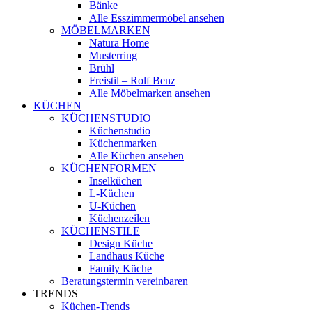
Bänke
Alle Esszimmermöbel ansehen
MÖBELMARKEN
Natura Home
Musterring
Brühl
Freistil – Rolf Benz
Alle Möbelmarken ansehen
KÜCHEN
KÜCHENSTUDIO
Küchenstudio
Küchenmarken
Alle Küchen ansehen
KÜCHENFORMEN
Inselküchen
L-Küchen
U-Küchen
Küchenzeilen
KÜCHENSTILE
Design Küche
Landhaus Küche
Family Küche
Beratungstermin vereinbaren
TRENDS
Küchen-Trends