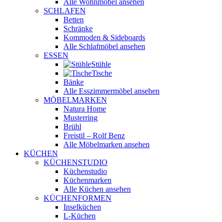
Alle Wohnmöbel ansehen
SCHLAFEN
Betten
Schränke
Kommoden & Sideboards
Alle Schlafmöbel ansehen
ESSEN
Stühle
Tische
Bänke
Alle Esszimmermöbel ansehen
MÖBELMARKEN
Natura Home
Musterring
Brühl
Freistil – Rolf Benz
Alle Möbelmarken ansehen
KÜCHEN
KÜCHENSTUDIO
Küchenstudio
Küchenmarken
Alle Küchen ansehen
KÜCHENFORMEN
Inselküchen
L-Küchen