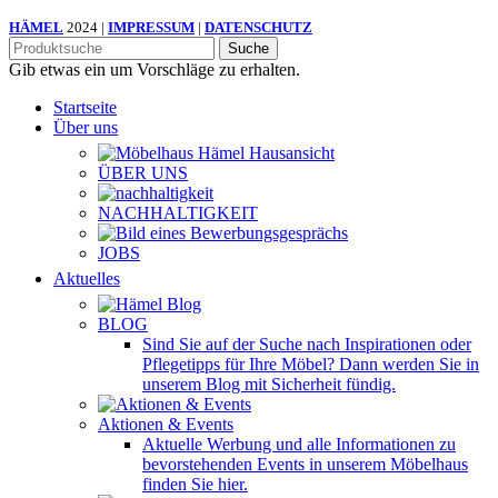
HÄMEL
2024 |
IMPRESSUM
|
DATENSCHUTZ
Suche
Gib etwas ein um Vorschläge zu erhalten.
Startseite
Über uns
ÜBER UNS
NACHHALTIGKEIT
JOBS
Aktuelles
BLOG
Sind Sie auf der Suche nach Inspirationen oder
Pflegetipps für Ihre Möbel? Dann werden Sie in
unserem Blog mit Sicherheit fündig.
Aktionen & Events
Aktuelle Werbung und alle Informationen zu
bevorstehenden Events in unserem Möbelhaus
finden Sie hier.