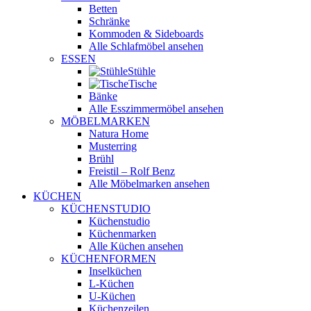
Betten
Schränke
Kommoden & Sideboards
Alle Schlafmöbel ansehen
ESSEN
Stühle
Tische
Bänke
Alle Esszimmermöbel ansehen
MÖBELMARKEN
Natura Home
Musterring
Brühl
Freistil – Rolf Benz
Alle Möbelmarken ansehen
KÜCHEN
KÜCHENSTUDIO
Küchenstudio
Küchenmarken
Alle Küchen ansehen
KÜCHENFORMEN
Inselküchen
L-Küchen
U-Küchen
Küchenzeilen