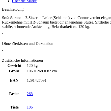
Über die Marke
Beschreibung
Sofa Sorano – 3‑Sitzer in Leder (Schlamm) von Contur vereint elega
Rückenlehne mit HR‑Schaum bietet dir angenehme Stütze. Sitzhöhe ca.
stabile, schonende Aufstellung; Belastbarkeit ca. 120 kg.
`
Ohne Zierkissen und Dekoration
`
Zusätzliche Informationen
Gewicht
120 kg
Größe
106 × 268 × 82 cm
EAN
1291427091
Breite
268
Tiefe
106