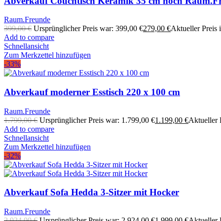
Abverkauf Couchtisch Keramik 35 cm hoch Raum.F
Raum.Freunde
399,00
€
Ursprünglicher Preis war: 399,00 €
279,00
€
Aktueller Preis i
Add to compare
Schnellansicht
Zum Merkzettel hinzufügen
-33%
Abverkauf moderner Esstisch 220 x 100 cm
Raum.Freunde
1.799,00
€
Ursprünglicher Preis war: 1.799,00 €
1.199,00
€
Aktueller P
Add to compare
Schnellansicht
Zum Merkzettel hinzufügen
-32%
Abverkauf Sofa Hedda 3-Sitzer mit Hocker
Raum.Freunde
2.924,00
€
Ursprünglicher Preis war: 2.924,00 €
1.999,00
€
Aktueller P