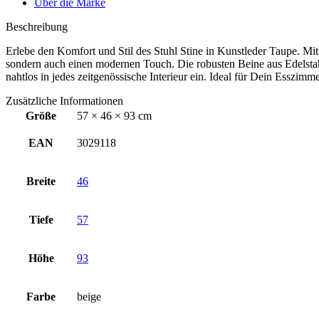
Über die Marke
Beschreibung
Erlebe den Komfort und Stil des Stuhl Stine in Kunstleder Taupe. Mit e
sondern auch einen modernen Touch. Die robusten Beine aus Edelstahl 
nahtlos in jedes zeitgenössische Interieur ein. Ideal für Dein Esszimme
Zusätzliche Informationen
Größe
57 × 46 × 93 cm
EAN
3029118
UNVERBINDLICH & KOSTENLOS
Breite
46
Tiefe
57
Höhe
93
Farbe
beige