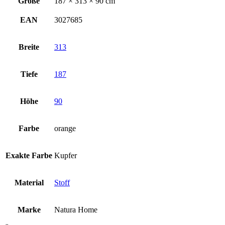
Größe
187 × 313 × 90 cm
EAN
3027685
Breite
313
Tiefe
187
Höhe
90
Farbe
orange
Exakte Farbe
Kupfer
Material
Stoff
Marke
Natura Home