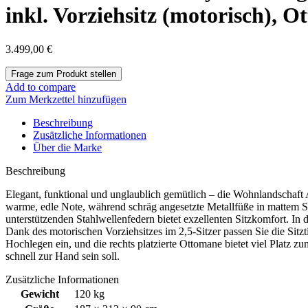
inkl. Vorziehsitz (motorisch), O
3.499,00
€
Add to compare
Zum Merkzettel hinzufügen
Beschreibung
Zusätzliche Informationen
Über die Marke
Beschreibung
Elegant, funktional und unglaublich gemütlich – die Wohnlandschaft
warme, edle Note, während schräg angesetzte Metallfüße in mattem 
unterstützenden Stahlwellenfedern bietet exzellenten Sitzkomfort. I
Dank des motorischen Vorziehsitzes im 2,5-Sitzer passen Sie die Si
Hochlegen ein, und die rechts platzierte Ottomane bietet viel Platz z
schnell zur Hand sein soll.
Zusätzliche Informationen
Gewicht
120 kg