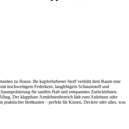
tunden zu Hause. Ihr kupferfarbener Stoff verleiht dem Raum eine
g mit hochwertigem Federkern, langlebigem Schaumstoff und
Schaumpolsterung für sanften Halt und entspanntes Zurücklehnen.
m Alltag. Der klappbare Armlehnenbereich lädt zum Anlehnen oder
in praktischer Bettkasten – perfekt für Kissen, Decken oder alles, was