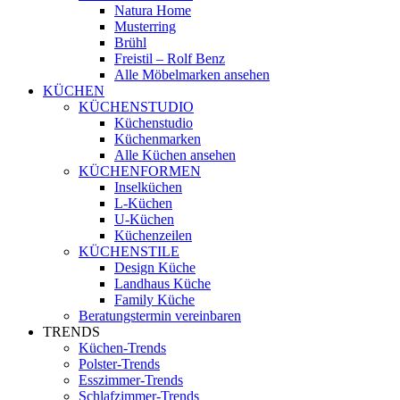
Natura Home
Musterring
Brühl
Freistil – Rolf Benz
Alle Möbelmarken ansehen
KÜCHEN
KÜCHENSTUDIO
Küchenstudio
Küchenmarken
Alle Küchen ansehen
KÜCHENFORMEN
Inselküchen
L-Küchen
U-Küchen
Küchenzeilen
KÜCHENSTILE
Design Küche
Landhaus Küche
Family Küche
Beratungstermin vereinbaren
TRENDS
Küchen-Trends
Polster-Trends
Esszimmer-Trends
Schlafzimmer-Trends