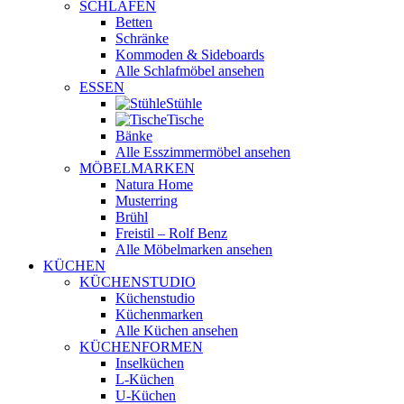
SCHLAFEN
Betten
Schränke
Kommoden & Sideboards
Alle Schlafmöbel ansehen
ESSEN
Stühle
Tische
Bänke
Alle Esszimmermöbel ansehen
MÖBELMARKEN
Natura Home
Musterring
Brühl
Freistil – Rolf Benz
Alle Möbelmarken ansehen
KÜCHEN
KÜCHENSTUDIO
Küchenstudio
Küchenmarken
Alle Küchen ansehen
KÜCHENFORMEN
Inselküchen
L-Küchen
U-Küchen