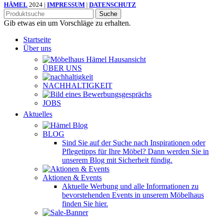
HÄMEL
2024 |
IMPRESSUM
|
DATENSCHUTZ
Suche
Gib etwas ein um Vorschläge zu erhalten.
Startseite
Über uns
ÜBER UNS
NACHHALTIGKEIT
JOBS
Aktuelles
BLOG
Sind Sie auf der Suche nach Inspirationen oder
Pflegetipps für Ihre Möbel? Dann werden Sie in
unserem Blog mit Sicherheit fündig.
Aktionen & Events
Aktuelle Werbung und alle Informationen zu
bevorstehenden Events in unserem Möbelhaus
finden Sie hier.