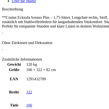
Über die Marke
Beschreibung
**Contur Ecksofa Sorano Plus – 1,75‑Sitzer, Longchair rechts, Sto
zusätzlich mit Stahlwellenfedern für langanhaltenden Sitzkomfort. Si
Perfekt für entspannte Stunden und klare Linien in deinem Wohnzimm
`
Ohne Zierkissen und Dekoration
`
Zusätzliche Informationen
Gewicht
120 kg
Größe
106 × 322 × 82 cm
EAN
1291432709
Breite
322
Tiefe
106