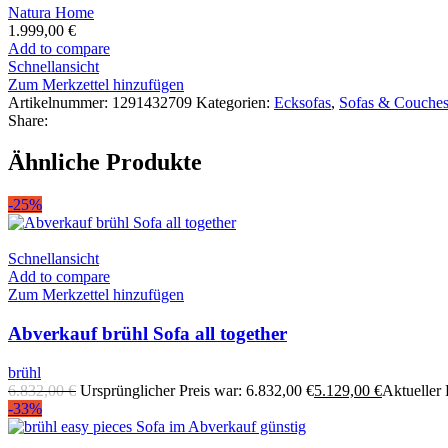
Natura Home
1.999,00
€
Add to compare
Schnellansicht
Zum Merkzettel hinzufügen
Artikelnummer:
1291432709
Kategorien:
Ecksofas
,
Sofas & Couche
Share:
Ähnliche Produkte
-25%
Schnellansicht
Add to compare
Zum Merkzettel hinzufügen
Abverkauf brühl Sofa all together
brühl
6.832,00
€
Ursprünglicher Preis war: 6.832,00 €
5.129,00
€
Aktueller P
-33%