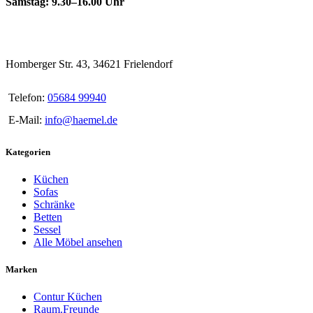
Samstag: 9.30–16.00 Uhr
Homberger Str. 43, 34621 Frielendorf
Telefon:
05684 99940
E-Mail:
info@haemel.de
Kategorien
Küchen
Sofas
Schränke
Betten
Sessel
Alle Möbel ansehen
Marken
Contur Küchen
Raum.Freunde