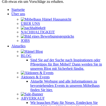
Gib etwas ein um Vorschläge zu erhalten.
Startseite
Über uns
ÜBER UNS
NACHHALTIGKEIT
JOBS
Aktuelles
BLOG
Sind Sie auf der Suche nach Inspirationen oder
Pflegetipps für Ihre Möbel? Dann werden Sie in
unserem Blog mit Sicherheit fündig.
Aktionen & Events
Aktuelle Werbung und alle Informationen zu
bevorstehenden Events in unserem Möbelhaus
finden Sie hier.
ABVERKAUF
Wir brauchen Platz für Neues. Entdecken Sie