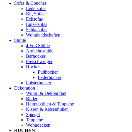
Sofas & Couches
Ledersofas
Big Sofas
Ecksofas
Einzelsofas
Schlafsofas
Wohnlandschaften
Stühle
4 Fuß Stühle
Armlehnstühle
Barhocker
Freischwinger
Hocker
Fußhocker
Lederhocker
Polsterhocker
Dekoration
Wohn- & Dekoartikel
Bilder
Heimtextilien & Teppiche
Kissen & Kissenhüllen
Spiegel
Teppiche
Wohndecken
KÜCHEN