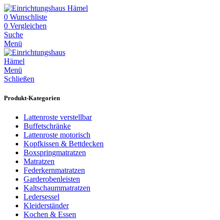
0
Wunschliste
0
Vergleichen
Suche
Menü
Menü
Schließen
Produkt-Kategorien
Lattenroste verstellbar
Buffetschränke
Lattenroste motorisch
Kopfkissen & Bettdecken
Boxspringmatratzen
Matratzen
Federkernmatratzen
Garderobenleisten
Kaltschaummatratzen
Ledersessel
Kleiderständer
Kochen & Essen