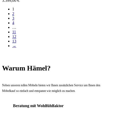
3.399,00
€
1
2
3
4
…
11
12
13
→
Warum Hämel?
Neben unseren tollen Möbeln bieten wir Ihnen zusätzlichen Service um Ihnen den
Möbelkauf so einfach und entspannt wie möglich zu machen.
Beratung mit Wohlfühlfaktor