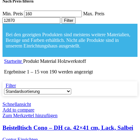
Nach Preis filtern
Min. Preis
Max. Preis
Filter
Bei den gezeigten Produkten sind meistens weitere Materialien,
Bezüge und Farben erhältlich. Nicht alle Produkte sind in
unserem Einrichtungshaus ausgestellt.
Startseite
Produkt Material
Holzwerkstoff
Ergebnisse 1 – 15 von 190 werden angezeigt
Filter
Schnellansicht
Add to compare
Zum Merkzettel hinzufügen
Beistelltisch Cono – DH ca. 42×41 cm, Lack, Salbei
Contur Einrichten