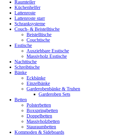
Raumteiler
Küchenhelfer
Lattenroste
Lattenroste starr
Schranksysteme
Couch- & Beistelltische
Beistelltische
Couchtische
Esstische
Ausziehbare Esstische
Massivholz Esstische
Nachttische
Schreibtische
Bänke
Eckbänke
Einzelbänke
Garderobenbänke & Truhen
Garderoben Sets
Betten
Polsterbetten
Boxspringbetten
Doppelbetten
Massivholzbetten
Stauraumbetten
Kommoden & Sideboards