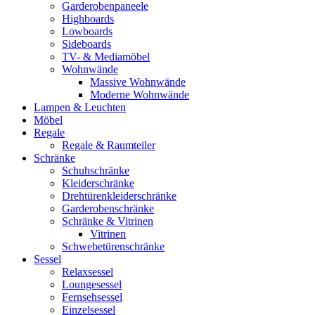
Garderobenpaneele
Highboards
Lowboards
Sideboards
TV- & Mediamöbel
Wohnwände
Massive Wohnwände
Moderne Wohnwände
Lampen & Leuchten
Möbel
Regale
Regale & Raumteiler
Schränke
Schuhschränke
Kleiderschränke
Drehtürenkleiderschränke
Garderobenschränke
Schränke & Vitrinen
Vitrinen
Schwebetürenschränke
Sessel
Relaxsessel
Loungesessel
Fernsehsessel
Einzelsessel