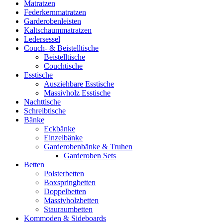
Matratzen
Federkernmatratzen
Garderobenleisten
Kaltschaummatratzen
Ledersessel
Couch- & Beistelltische
Beistelltische
Couchtische
Esstische
Ausziehbare Esstische
Massivholz Esstische
Nachttische
Schreibtische
Bänke
Eckbänke
Einzelbänke
Garderobenbänke & Truhen
Garderoben Sets
Betten
Polsterbetten
Boxspringbetten
Doppelbetten
Massivholzbetten
Stauraumbetten
Kommoden & Sideboards