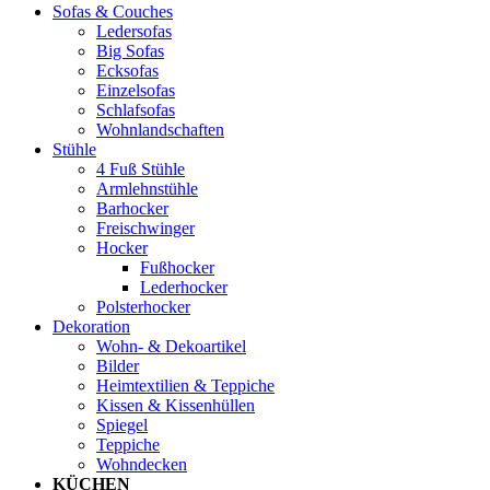
Sofas & Couches
Ledersofas
Big Sofas
Ecksofas
Einzelsofas
Schlafsofas
Wohnlandschaften
Stühle
4 Fuß Stühle
Armlehnstühle
Barhocker
Freischwinger
Hocker
Fußhocker
Lederhocker
Polsterhocker
Dekoration
Wohn- & Dekoartikel
Bilder
Heimtextilien & Teppiche
Kissen & Kissenhüllen
Spiegel
Teppiche
Wohndecken
KÜCHEN