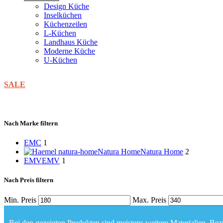
Design Küche
Inselküchen
Küchenzeilen
L-Küchen
Landhaus Küche
Moderne Küche
U-Küchen
SALE
Nach Marke filtern
EMC
1
Natura Home
Natura Home
2
EMV
EMV
1
Nach Preis filtern
Min. Preis
Max. Preis
Bei den gezeigten Produkten sind meistens weitere Materialien, Bezü