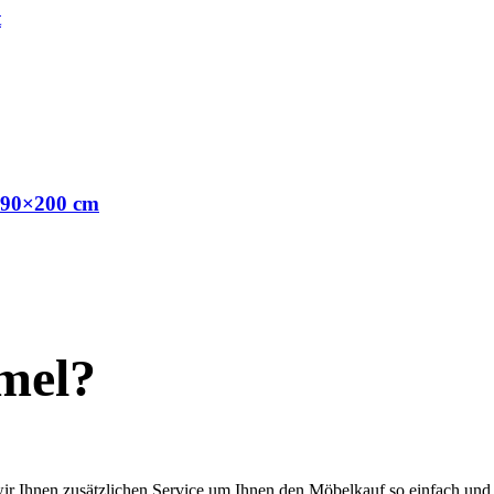
t
. 90×200 cm
mel?
ir Ihnen zusätzlichen Service um Ihnen den Möbelkauf so einfach und