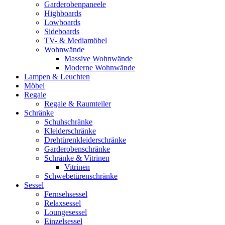
Garderobenpaneele
Highboards
Lowboards
Sideboards
TV- & Mediamöbel
Wohnwände
Massive Wohnwände
Moderne Wohnwände
Lampen & Leuchten
Möbel
Regale
Regale & Raumteiler
Schränke
Schuhschränke
Kleiderschränke
Drehtürenkleiderschränke
Garderobenschränke
Schränke & Vitrinen
Vitrinen
Schwebetürenschränke
Sessel
Fernsehsessel
Relaxsessel
Loungesessel
Einzelsessel