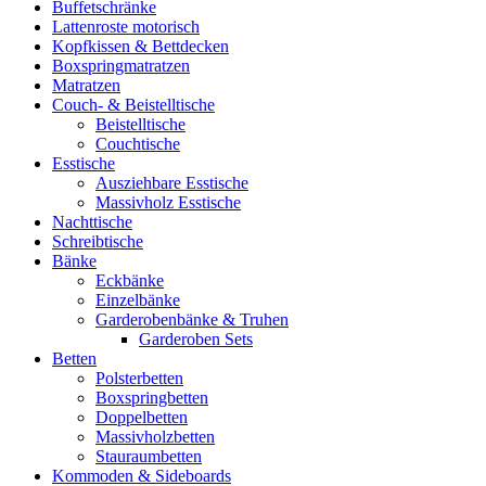
Buffetschränke
Lattenroste motorisch
Kopfkissen & Bettdecken
Boxspringmatratzen
Matratzen
Couch- & Beistelltische
Beistelltische
Couchtische
Esstische
Ausziehbare Esstische
Massivholz Esstische
Nachttische
Schreibtische
Bänke
Eckbänke
Einzelbänke
Garderobenbänke & Truhen
Garderoben Sets
Betten
Polsterbetten
Boxspringbetten
Doppelbetten
Massivholzbetten
Stauraumbetten
Kommoden & Sideboards