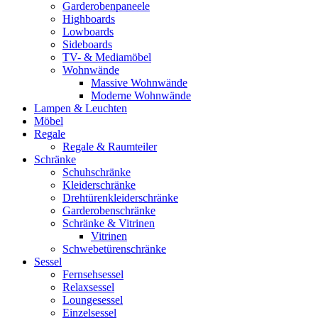
Garderobenpaneele
Highboards
Lowboards
Sideboards
TV- & Mediamöbel
Wohnwände
Massive Wohnwände
Moderne Wohnwände
Lampen & Leuchten
Möbel
Regale
Regale & Raumteiler
Schränke
Schuhschränke
Kleiderschränke
Drehtürenkleiderschränke
Garderobenschränke
Schränke & Vitrinen
Vitrinen
Schwebetürenschränke
Sessel
Fernsehsessel
Relaxsessel
Loungesessel
Einzelsessel