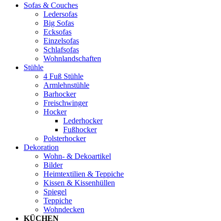
Sofas & Couches
Ledersofas
Big Sofas
Ecksofas
Einzelsofas
Schlafsofas
Wohnlandschaften
Stühle
4 Fuß Stühle
Armlehnstühle
Barhocker
Freischwinger
Hocker
Lederhocker
Fußhocker
Polsterhocker
Dekoration
Wohn- & Dekoartikel
Bilder
Heimtextilien & Teppiche
Kissen & Kissenhüllen
Spiegel
Teppiche
Wohndecken
KÜCHEN