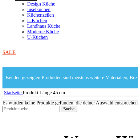
Design Küche
Inselküchen
Küchenzeilen
L-Küchen
Landhaus Küche
Moderne Küche
U-Küchen
SALE
Bei den gezeigten Produkten sind meistens weitere Materialien, Bezü
Startseite
Produkt Länge
45 cm
Es wurden keine Produkte gefunden, die deiner Auswahl entsprechen
Suche