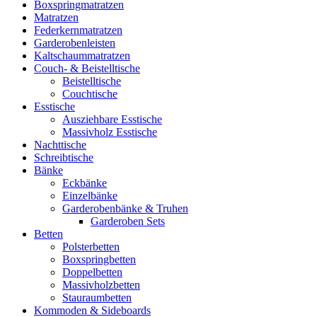
Boxspringmatratzen
Matratzen
Federkernmatratzen
Garderobenleisten
Kaltschaummatratzen
Couch- & Beistelltische
Beistelltische
Couchtische
Esstische
Ausziehbare Esstische
Massivholz Esstische
Nachttische
Schreibtische
Bänke
Eckbänke
Einzelbänke
Garderobenbänke & Truhen
Garderoben Sets
Betten
Polsterbetten
Boxspringbetten
Doppelbetten
Massivholzbetten
Stauraumbetten
Kommoden & Sideboards