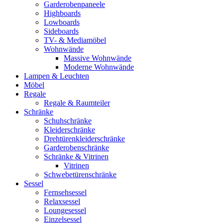
Garderobenpaneele
Highboards
Lowboards
Sideboards
TV- & Mediamöbel
Wohnwände
Massive Wohnwände
Moderne Wohnwände
Lampen & Leuchten
Möbel
Regale
Regale & Raumteiler
Schränke
Schuhschränke
Kleiderschränke
Drehtürenkleiderschränke
Garderobenschränke
Schränke & Vitrinen
Vitrinen
Schwebetürenschränke
Sessel
Fernsehsessel
Relaxsessel
Loungesessel
Einzelsessel