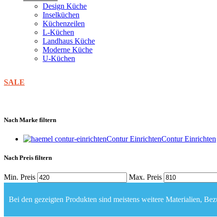
Design Küche
Inselküchen
Küchenzeilen
L-Küchen
Landhaus Küche
Moderne Küche
U-Küchen
SALE
Nach Marke filtern
Contur Einrichten
Contur Einrichten
Nach Preis filtern
Min. Preis
Max. Preis
Bei den gezeigten Produkten sind meistens weitere Materialien, Bezü