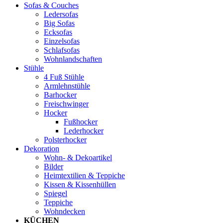
Sofas & Couches
Ledersofas
Big Sofas
Ecksofas
Einzelsofas
Schlafsofas
Wohnlandschaften
Stühle
4 Fuß Stühle
Armlehnstühle
Barhocker
Freischwinger
Hocker
Fußhocker
Lederhocker
Polsterhocker
Dekoration
Wohn- & Dekoartikel
Bilder
Heimtextilien & Teppiche
Kissen & Kissenhüllen
Spiegel
Teppiche
Wohndecken
KÜCHEN