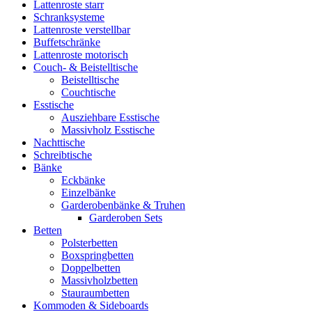
Lattenroste starr
Schranksysteme
Lattenroste verstellbar
Buffetschränke
Lattenroste motorisch
Couch- & Beistelltische
Beistelltische
Couchtische
Esstische
Ausziehbare Esstische
Massivholz Esstische
Nachttische
Schreibtische
Bänke
Eckbänke
Einzelbänke
Garderobenbänke & Truhen
Garderoben Sets
Betten
Polsterbetten
Boxspringbetten
Doppelbetten
Massivholzbetten
Stauraumbetten
Kommoden & Sideboards