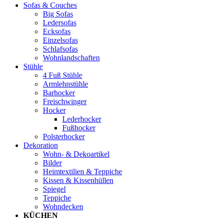
Sofas & Couches
Big Sofas
Ledersofas
Ecksofas
Einzelsofas
Schlafsofas
Wohnlandschaften
Stühle
4 Fuß Stühle
Armlehnstühle
Barhocker
Freischwinger
Hocker
Lederhocker
Fußhocker
Polsterhocker
Dekoration
Wohn- & Dekoartikel
Bilder
Heimtextilien & Teppiche
Kissen & Kissenhüllen
Spiegel
Teppiche
Wohndecken
KÜCHEN