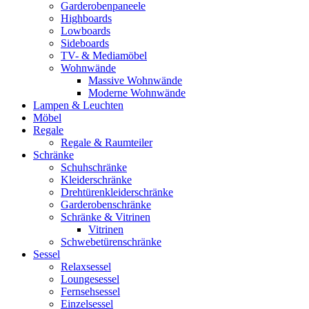
Garderobenpaneele
Highboards
Lowboards
Sideboards
TV- & Mediamöbel
Wohnwände
Massive Wohnwände
Moderne Wohnwände
Lampen & Leuchten
Möbel
Regale
Regale & Raumteiler
Schränke
Schuhschränke
Kleiderschränke
Drehtürenkleiderschränke
Garderobenschränke
Schränke & Vitrinen
Vitrinen
Schwebetürenschränke
Sessel
Relaxsessel
Loungesessel
Fernsehsessel
Einzelsessel