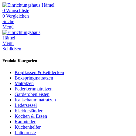
0
Wunschliste
0
Vergleichen
Suche
Menü
Menü
Schließen
Produkt-Kategorien
Kopfkissen & Bettdecken
Boxspringmatratzen
Matratzen
Federkernmatratzen
Garderobenleisten
Kaltschaummatratzen
Ledersessel
Kleiderständer
Kochen & Essen
Raumteiler
Küchenhelfer
Lattenroste