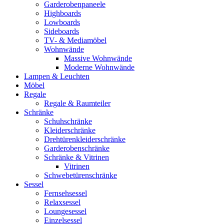
Garderobenpaneele
Highboards
Lowboards
Sideboards
TV- & Mediamöbel
Wohnwände
Massive Wohnwände
Moderne Wohnwände
Lampen & Leuchten
Möbel
Regale
Regale & Raumteiler
Schränke
Schuhschränke
Kleiderschränke
Drehtürenkleiderschränke
Garderobenschränke
Schränke & Vitrinen
Vitrinen
Schwebetürenschränke
Sessel
Fernsehsessel
Relaxsessel
Loungesessel
Einzelsessel