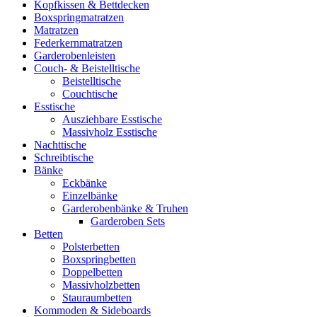
Kopfkissen & Bettdecken
Boxspringmatratzen
Matratzen
Federkernmatratzen
Garderobenleisten
Couch- & Beistelltische
Beistelltische
Couchtische
Esstische
Ausziehbare Esstische
Massivholz Esstische
Nachttische
Schreibtische
Bänke
Eckbänke
Einzelbänke
Garderobenbänke & Truhen
Garderoben Sets
Betten
Polsterbetten
Boxspringbetten
Doppelbetten
Massivholzbetten
Stauraumbetten
Kommoden & Sideboards