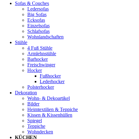
Sofas & Couches
Ledersofas
Big Sofas
Ecksofas
Einzelsofas
Schlafsofas
Wohnlandschaften
Stühle
4 Fuß Stühle
Armlehnstühle
Barhocker
Freischwinger
Hocker
Fußhocker
Lederhocker
Polsterhocker
Dekoration
Wohn- & Dekoartikel
Bilder
Heimtextilien & Teppiche
Kissen & Kissenhüllen
Spiegel
Teppiche
Wohndecken
KÜCHEN